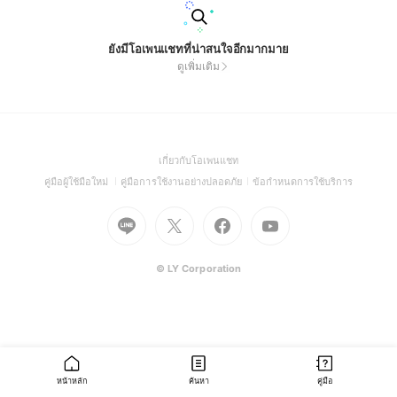
ยังมีโอเพนแชทที่น่าสนใจอีกมากมาย
ดูเพิ่มเติม
(Open
เกี่ยวกับโอเพนแชท
in
(Open
(Open
(Open
คู่มือผู้ใช้มือใหม่
คู่มือการใช้งานอย่างปลอดภัย
ข้อกำหนดการใช้บริการ
a
in
in
in
Go
Go
Go
new
Go
a
a
a
to
to
to
window)
to
new
new
new
Line
X
Facebook
Youtube
window)
window)
window)
(Open
(Open
(Open
(Open
© LY Corporation
in
in
in
in
a
a
a
a
new
new
new
new
window)
window)
window)
window)
หน้าหลัก
ค้นหา
คู่มือ