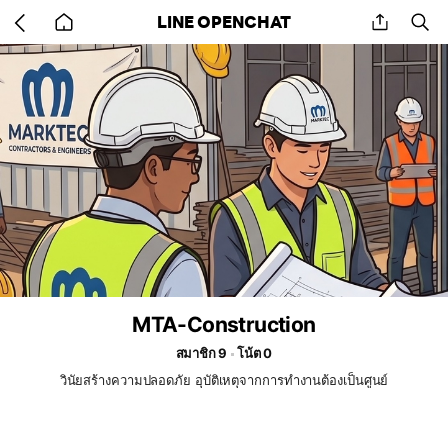
Go
share
se
LINE OPENCHAT
back
to
home
MTA-Construction
สมาชิก 9
โน้ต 0
วินัยสร้างความปลอดภัย อุบัติเหตุจากการทำงานต้องเป็นศูนย์