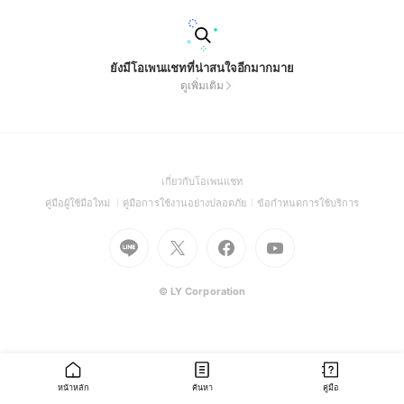
ยังมีโอเพนแชทที่น่าสนใจอีกมากมาย
ดูเพิ่มเติม
(Open
เกี่ยวกับโอเพนแชท
in
(Open
(Open
(Open
คู่มือผู้ใช้มือใหม่
คู่มือการใช้งานอย่างปลอดภัย
ข้อกำหนดการใช้บริการ
a
in
in
in
Go
Go
Go
new
Go
a
a
a
to
to
to
window)
to
new
new
new
Line
X
Facebook
Youtube
window)
window)
window)
(Open
(Open
(Open
(Open
© LY Corporation
in
in
in
in
a
a
a
a
new
new
new
new
window)
window)
window)
window)
หน้าหลัก
ค้นหา
คู่มือ