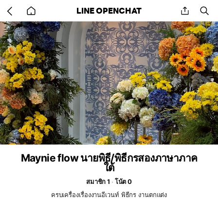
Go
share
se
LINE OPENCHAT
back
to
home
Maynie flow นายพิธี/พิธีกรสองภาษาภาค
ใต้
สมาชิก 1
โน้ต 0
ครบเครื่องเรื่องงานอีเวนท์ พิธีกร งานตกแต่ง