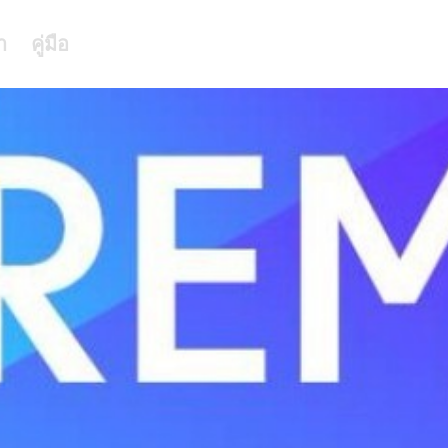
า
คู่มือ