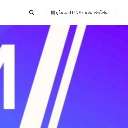
Search
ดูในแอป LINE บนสมาร์ทโฟน
OpenChats
Open
or
search
messages
area