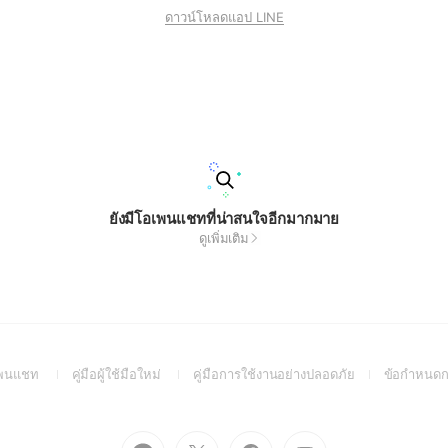
ดาวน์โหลดแอป LINE
ยังมีโอเพนแชทที่น่าสนใจอีกมากมาย
ดูเพิ่มเติม
(Open
(Open
(Open
อเพนแชท
คู่มือผู้ใช้มือใหม่
คู่มือการใช้งานอย่างปลอดภัย
ข้อกำหนดก
in
in
in
a
a
a
new
new
new
Go
Go
Go
Go