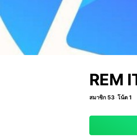
REM IT
สมาชิก 53
โน้ต 1