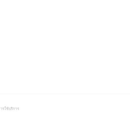
(Open
ารใช้บริการ
in
a
new