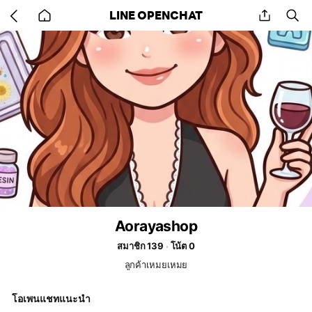
Go
share
se
LINE OPENCHAT
back
to
home
Aorayashop
สมาชิก 139
โน้ต 0
ลูกค้าเหมยเหมย
โอเพนแชทแนะนำ