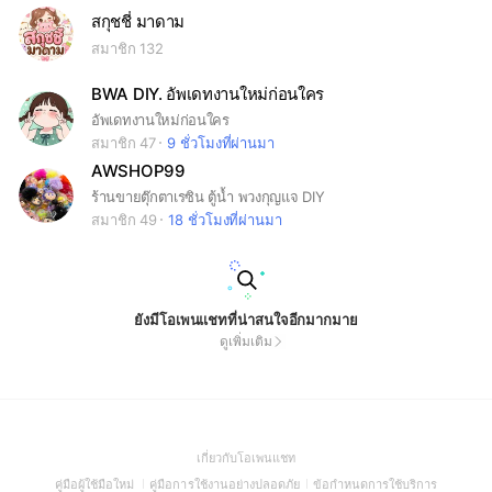
สกุชชี่ มาดาม
สมาชิก 132
BWA DIY. อัพเดทงานใหม่ก่อนใคร
อัพเดทงานใหม่ก่อนใคร
สมาชิก 47
9 ชั่วโมงที่ผ่านมา
AWSHOP99
ร้านขายตุ๊กตาเรซิน ตู้น้ำ พวงกุญแจ DIY
สมาชิก 49
18 ชั่วโมงที่ผ่านมา
ยังมีโอเพนแชทที่น่าสนใจอีกมากมาย
ดูเพิ่มเติม
(Open
เกี่ยวกับโอเพนแชท
in
(Open
(Open
(Open
คู่มือผู้ใช้มือใหม่
คู่มือการใช้งานอย่างปลอดภัย
ข้อกำหนดการใช้บริการ