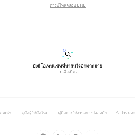
ดาวน์โหลดแอป LINE
ยังมีโอเพนแชทที่น่าสนใจอีกมากมาย
ดูเพิ่มเติม
(Open
(Open
(Open
อเพนแชท
คู่มือผู้ใช้มือใหม่
คู่มือการใช้งานอย่างปลอดภัย
ข้อกำหนดก
in
in
in
a
a
a
new
new
new
Go
Go
Go
Go