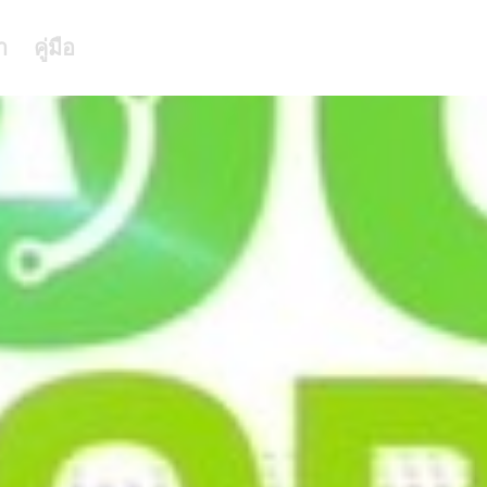
า
คู่มือ