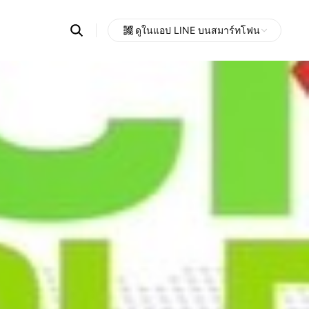
Search
ดูในแอป LINE บนสมาร์ทโฟน
OpenChats
Open
or
search
messages
area