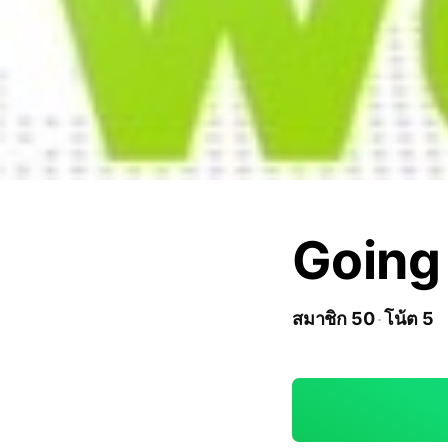
Going
สมาชิก 50
โน้ต 5