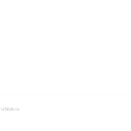
(Open
ารใช้บริการ
in
a
new