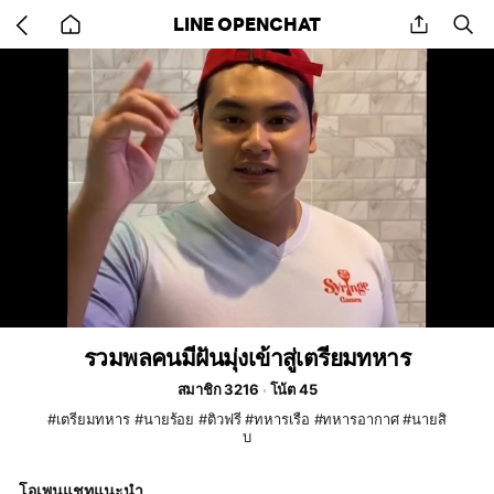
Go
share
se
LINE OPENCHAT
back
to
home
รวมพลคนมีฝันมุ่งเข้าสู่เตรียมทหาร
สมาชิก 3216
โน้ต 45
#เตรียมทหาร #นายร้อย #ติวฟรี #ทหารเรือ #ทหารอากาศ #นายสิ
บ
โอเพนแชทแนะนำ