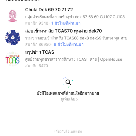
Chula Dek 69 70 71 72
กลุ่มสำหรับคนที่อยากเข้าจุฬา dek 67 68 69 CU107 CU108
สมาชิก 9348
1 ชั่วโมงที่ผ่านมา
สอบเข้ามหาลัย TCAS70 ทุนค่าย dek70
รวมข่าวสอบเข้าสำหรับ TCAS68 dek8 dek69 รับตรง ทุน ค่าย
สมาชิก 86950
6 ชั่วโมงที่ผ่านมา
สรุปข่าว TCAS
ศูนย์รวมทุกข่าวสารการศึกษา : TCAS | ค่าย | OpenHouse
สมาชิก 6470
ยังมีโอเพนแชทที่น่าสนใจอีกมากมาย
ดูเพิ่มเติม
(Open
เกี่ยวกับโอเพนแชท