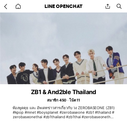
Go
share
se
LINE OPENCHAT
back
to
home
ZB1 & And2ble Thailand
สมาชิก 450
โน้ต 11
ห้องพูดคุย และ อัพเดทข่าวสารเกี่ยวกับ วง ZEROBASEONE (ZB1)
#kpop #mnet #boysplanet #zerobaseone #zb1 #thailand #
zerobaseonethai #zb1thailand #zb1thai #zerobaseonethail
and zb1