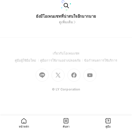
ยังมีโอเพนแชทที่น่าสนใจอีกมากมาย
ดูเพิ่มเติม
(Open
เกี่ยวกับโอเพนแชท
in
(Open
(Open
(Open
คู่มือผู้ใช้มือใหม่
คู่มือการใช้งานอย่างปลอดภัย
ข้อกำหนดการใช้บริการ
a
in
in
in
Go
Go
Go
new
Go
a
a
a
to
to
to
window)
to
new
new
new
Line
X
Facebook
Youtube
window)
window)
window)
(Open
(Open
(Open
(Open
© LY Corporation
in
in
in
in
a
a
a
a
new
new
new
new
window)
window)
window)
window)
หน้าหลัก
ค้นหา
คู่มือ