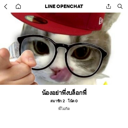
Go
share
se
LINE OPENCHAT
back
to
home
น้องอย่าพึ่งบล็อกพี่
สมาชิก 2
โน้ต 0
พี่ไม่กัด