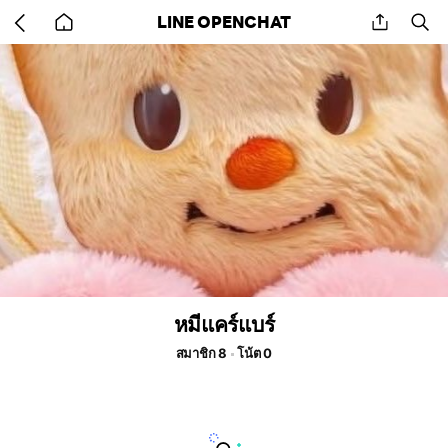
Go
share
se
LINE OPENCHAT
back
to
home
หมีแคร์แบร์
สมาชิก 8
โน้ต 0