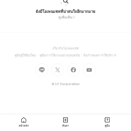
ยังมีโอเพนแชทที่น่าสนใจอีกมากมาย
ดูเพิ่มเติม
(Open
เกี่ยวกับโอเพนแชท
in
(Open
(Open
(Open
คู่มือผู้ใช้มือใหม่
คู่มือการใช้งานอย่างปลอดภัย
ข้อกำหนดการใช้บริการ
a
in
in
in
Go
Go
Go
new
Go
a
a
a
to
to
to
window)
to
new
new
new
Line
X
Facebook
Youtube
window)
window)
window)
(Open
(Open
(Open
(Open
© LY Corporation
in
in
in
in
a
a
a
a
new
new
new
new
window)
window)
window)
window)
หน้าหลัก
ค้นหา
คู่มือ