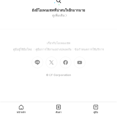
ยังมีโอเพนแชทที่น่าสนใจอีกมากมาย
ดูเพิ่มเติม
(Open
เกี่ยวกับโอเพนแชท
in
(Open
(Open
(Open
คู่มือผู้ใช้มือใหม่
คู่มือการใช้งานอย่างปลอดภัย
ข้อกำหนดการใช้บริการ
a
in
in
in
Go
Go
Go
new
Go
a
a
a
to
to
to
window)
to
new
new
new
Line
X
Facebook
Youtube
window)
window)
window)
(Open
(Open
(Open
(Open
© LY Corporation
in
in
in
in
a
a
a
a
new
new
new
new
window)
window)
window)
window)
หน้าหลัก
ค้นหา
คู่มือ