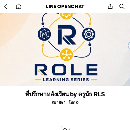
Go
share
se
LINE OPENCHAT
back
to
home
ที่ปรึกษาหลังเรียน by ครูนัธ RLS
สมาชิก 1
โน้ต 0