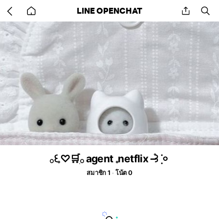
Go
share
se
LINE OPENCHAT
back
to
home
𓂂꒰𓈒♡🛒ִׂ𓂂 agent 𓈒netflix ‎֯꒱݂ ݁𐄙
สมาชิก 1
โน้ต 0