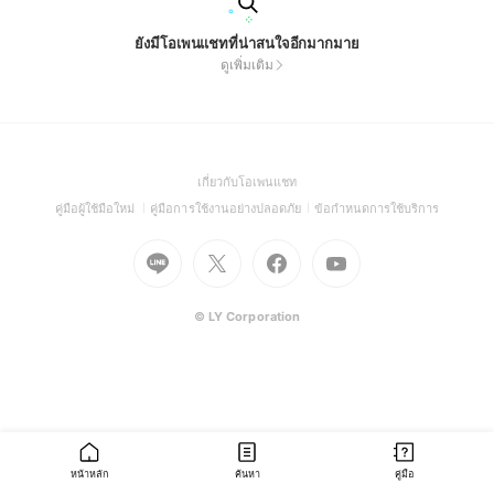
ยังมีโอเพนแชทที่น่าสนใจอีกมากมาย
ดูเพิ่มเติม
(Open
เกี่ยวกับโอเพนแชท
in
(Open
(Open
(Open
คู่มือผู้ใช้มือใหม่
คู่มือการใช้งานอย่างปลอดภัย
ข้อกำหนดการใช้บริการ
a
in
in
in
Go
Go
Go
new
Go
a
a
a
to
to
to
window)
to
new
new
new
Line
X
Facebook
Youtube
window)
window)
window)
(Open
(Open
(Open
(Open
© LY Corporation
in
in
in
in
a
a
a
a
new
new
new
new
window)
window)
window)
window)
หน้าหลัก
ค้นหา
คู่มือ