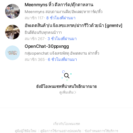
Meenmyns หิ้ว ดีลการ์ด/ตุ๊กตาหลาน
Meenmyns สอบถามงานดีล/อัพเดต/หาการ์ด/หิ้ว
สมาชิก 117
8 ชั่วโมงที่ผ่านมา
อัพเดตสินค้า/แจ้งเลขแทรค/ฝากรีวิวด้วยน้า [gmmtv]
ยินดีต้อนรับทุกคนน้าาา
สมาชิก 267
3 ชั่วโมงที่ผ่านมา
OpenChat-30ppxngg
กลุ่มopenchat แจ้งเลขพัสดุ อัพเดตงาน ฝากหิ้ว
สมาชิก 365
6 ชั่วโมงที่ผ่านมา
ยังมีโอเพนแชทที่น่าสนใจอีกมากมาย
ดูเพิ่มเติม
(Open
เกี่ยวกับโอเพนแชท
in
(Open
(Open
(Open
คู่มือผู้ใช้มือใหม่
คู่มือการใช้งานอย่างปลอดภัย
ข้อกำหนดการใช้บริการ