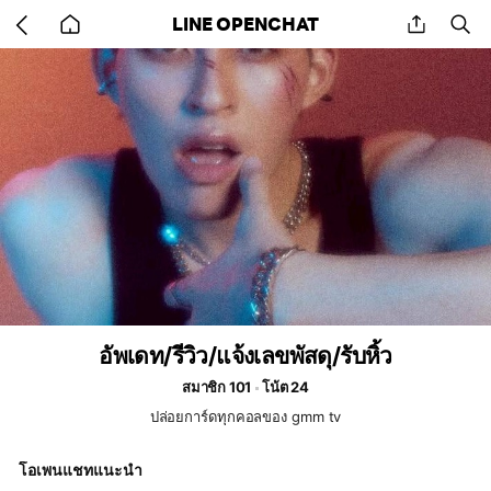
Go
share
se
LINE OPENCHAT
back
to
home
อัพเดท/รีวิว/แจ้งเลขพัสดุ/รับหิ้ว
สมาชิก 101
โน้ต 24
ปล่อยการ์ดทุกคอลของ gmm tv
โอเพนแชทแนะนำ