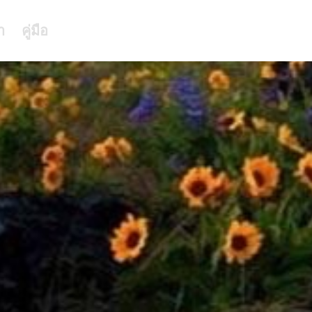
า
คู่มือ