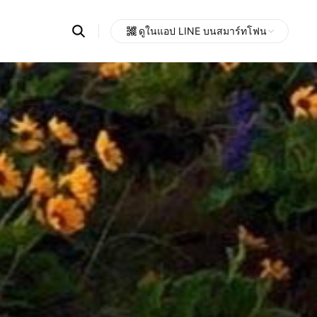
Search
ดูในแอป LINE บนสมาร์ทโฟน
OpenChats
Open
or
search
messages
area