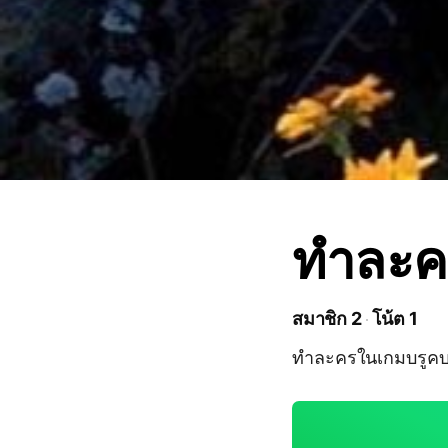
ทำละค
สมาชิก 2
โน้ต 1
ทำละครในเกมบรูคบา