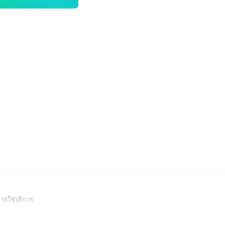
(Open
ารใช้บริการ
in
a