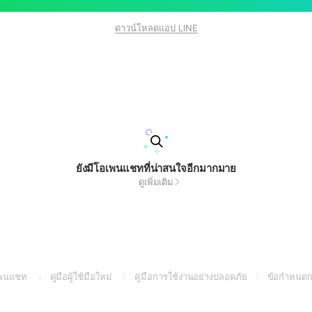
ดาวน์โหลดแอป LINE
ยังมีโอเพนแชทที่น่าสนใจอีกมากมาย
ดูเพิ่มเติม
(Open
(Open
(Open
อเพนแชท
คู่มือผู้ใช้มือใหม่
คู่มือการใช้งานอย่างปลอดภัย
ข้อกำหนดก
in
in
in
a
a
a