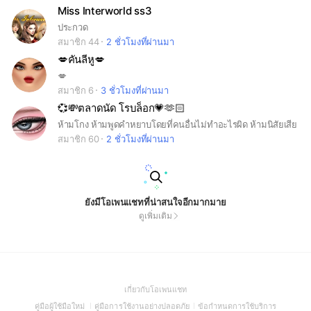
Miss Interworld ss3
ประกวด
สมาชิก 44
2 ชั่วโมงที่ผ่านมา
💋คันลีหู💋
💋
สมาชิก 6
3 ชั่วโมงที่ผ่านมา
💞💸ตลาดนัด โรบล็อก💗🫶🏻
ห้ามโกง ห้ามพูดคำหยาบโดยที่คนอื่นไม่ทำอะไรผิด ห้ามนิสัยเสีย
สมาชิก 60
2 ชั่วโมงที่ผ่านมา
ยังมีโอเพนแชทที่น่าสนใจอีกมากมาย
ดูเพิ่มเติม
(Open
เกี่ยวกับโอเพนแชท
in
(Open
(Open
(Open
คู่มือผู้ใช้มือใหม่
คู่มือการใช้งานอย่างปลอดภัย
ข้อกำหนดการใช้บริการ