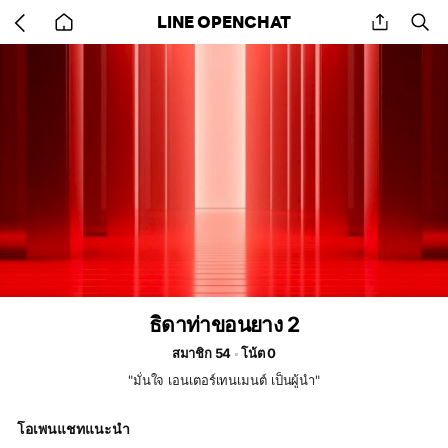
Go
share
se
LINE OPENCHAT
back
to
home
ธิดาท่าขอนยาง 2
สมาชิก 54
โน้ต 0
"มั่นใจ เอนเตอร์เทนเมนต์ เป็นผู้นำ"
โอเพนแชทแนะนำ