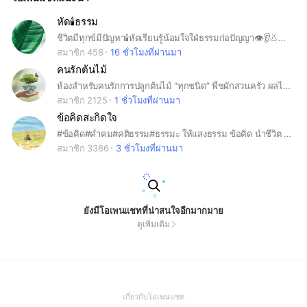
หัด🕯ธรรม
ชีวิตมีทุกข์มีปัญหา🕯หัดเรียนรู้น้อมใจใฝ่ธรรมก่อปัญญา👁👂👃👅🚶❤ 😇ชนะปัญหา ชนะตนเอง😇
สมาชิก 458
16 ชั่วโมงที่ผ่านมา
คนรักต้นไม้
ห้องสำหรับคนรักการปลูกต้นไม้ “ทุกชนิด” พืชผักสวนครัว ผลไม้ ไม้ดอกไม้ประดับ แคคตัส ฯลฯ 🙋🏻‍♀️ มาอวดต้นไม้และผลผลิตของคุณที่นี่ ! 😃 มาแลกเปลี่ยนความรู้เรื่องต้นไม้ วิธีการปลูก ปัญหาที่พบ และความสุขจากการปลูกต้นไม้กันเถอะ คุยกันทั้งวัน..ฉันท์พี่น้อง 🥰
สมาชิก 2125
1 ชั่วโมงที่ผ่านมา
ข้อคิดสะกิดใจ
#ข้อคิด#คำคม#คติธรรม#ธรรมะ ให้แสงธรรม ข้อคิด นำชีวิต ต่อลมหายใจให้ก้าวเดิน พัฒนาตัวเองให้ดีขึ้นกว่าเดิม
สมาชิก 3386
3 ชั่วโมงที่ผ่านมา
ยังมีโอเพนแชทที่น่าสนใจอีกมากมาย
ดูเพิ่มเติม
(Open
เกี่ยวกับโอเพนแชท