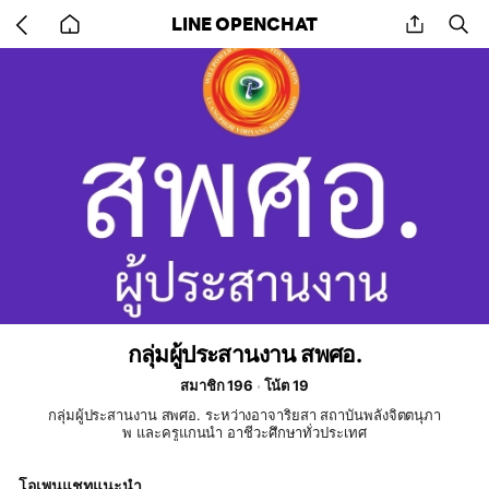
Go
share
se
LINE OPENCHAT
back
to
home
กลุ่มผู้ประสานงาน สพศอ.
สมาชิก 196
โน้ต 19
กลุ่มผู้ประสานงาน สพศอ. ระหว่างอาจาริยสา สถาบันพลังจิตตนุภา
พ และครูแกนนำ อาชีวะศึกษาทั่วประเทศ
โอเพนแชทแนะนำ