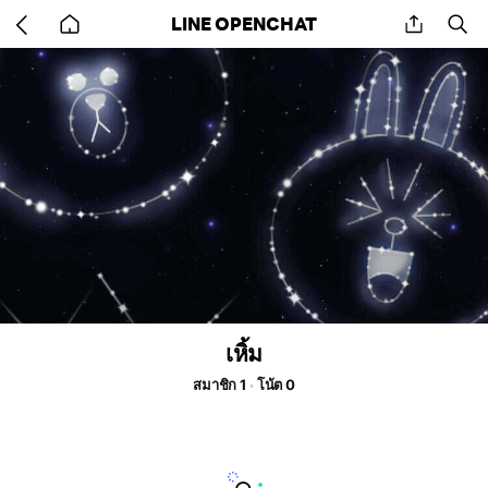
Go
share
se
LINE OPENCHAT
back
to
home
เหิ้ม
สมาชิก 1
โน้ต 0