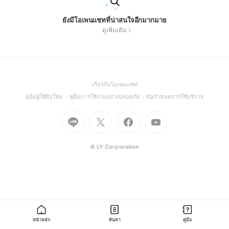
ยังมีโอเพนแชทที่น่าสนใจอีกมากมาย
ดูเพิ่มเติม
(Open
เกี่ยวกับโอเพนแชท
in
(Open
(Open
(Open
คู่มือผู้ใช้มือใหม่
คู่มือการใช้งานอย่างปลอดภัย
ข้อกำหนดการใช้บริการ
a
in
in
in
Go
Go
Go
new
Go
a
a
a
to
to
to
window)
to
new
new
new
Line
X
Facebook
Youtube
window)
window)
window)
(Open
(Open
(Open
(Open
© LY Corporation
in
in
in
in
a
a
a
a
new
new
new
new
window)
window)
window)
window)
หน้าหลัก
ค้นหา
คู่มือ