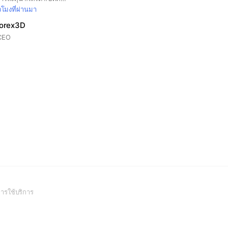
่วโมงที่ผ่านมา
Forex3D
จCEO
(Open
ารใช้บริการ
in
a
new