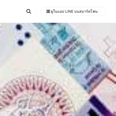
Search
ดูในแอป LINE บนสมาร์ทโฟน
OpenChats
Open
or
search
messages
area