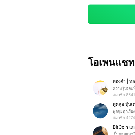
โอเพนแช
ทองคำ | ท
สมาชิก 8541
พูดคุย หุ้
พูดคุยทุกเรื่อ
สมาชิก 4274