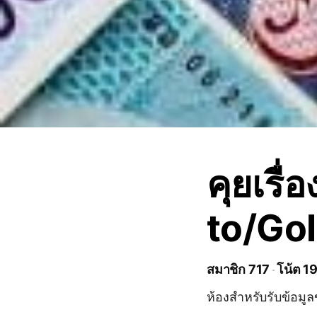
คุยเรื
to/Go
สมาชิก 717
โน้ต 1