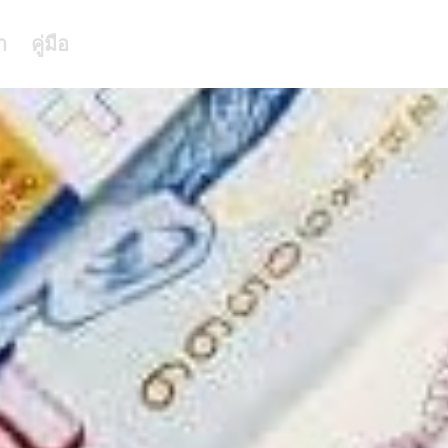
า
คู่มือ