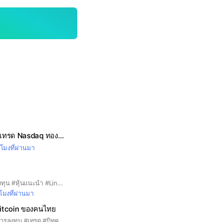
เทรดท่า Shockz! ,เทรด Nasdaq ทองคำ BTC น้ำมัน
วโมงที่ผ่านมา
#ข้อมูลข่าวสารการลงทุน #หุ้นแนะนำ #Line ID : veerapol.l #คม ทัน เฉียบ
วโมงที่ผ่านมา
Bitcoin ของคนไทย
#bitcoin #crypto #การลงทุน #เทรด #บิทคอยน์ #บิตคอย