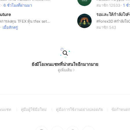
2
6 ชั่วโมงที่ผ่านมา
สมาชิก 12533
1 ชั
Future
รอและให้กำลังใจ
ห้องแชร์ข้อมูลการลงทุน TFEX หุ้น tfex set50 set ตลาดหุ้น อนุพันธ์ blocktrade sbl shortsell ทีเฟก บล็อค stock
#Forex3D #กำลังใ
เมื่อสักครู่
สมาชิก 543
ยังมีโอเพนแชทที่น่าสนใจอีกมากมาย
ดูเพิ่มเติม
(Open
(Open
(Open
อเพนแชท
คู่มือผู้ใช้มือใหม่
คู่มือการใช้งานอย่างปลอดภัย
ข้อกำหนดก
in
in
in
a
a
a
new
new
new
Go
Go
Go
Go