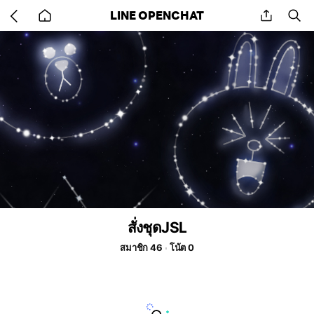
Go
share
se
LINE OPENCHAT
back
to
home
สั่งชุดJSL
สมาชิก 46
โน้ต 0