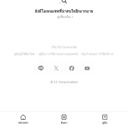
ยังมีโอเพนแชทที่น่าสนใจอีกมากมาย
ดูเพิ่มเติม
(Open
เกี่ยวกับโอเพนแชท
in
(Open
(Open
(Open
คู่มือผู้ใช้มือใหม่
คู่มือการใช้งานอย่างปลอดภัย
ข้อกำหนดการใช้บริการ
a
in
in
in
Go
Go
Go
new
Go
a
a
a
to
to
to
window)
to
new
new
new
Line
X
Facebook
Youtube
window)
window)
window)
(Open
(Open
(Open
(Open
© LY Corporation
in
in
in
in
a
a
a
a
new
new
new
new
window)
window)
window)
window)
หน้าหลัก
ค้นหา
คู่มือ