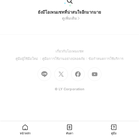
ยังมีโอเพนแชทที่น่าสนใจอีกมากมาย
ดูเพิ่มเติม
(Open
เกี่ยวกับโอเพนแชท
in
(Open
(Open
(Open
คู่มือผู้ใช้มือใหม่
คู่มือการใช้งานอย่างปลอดภัย
ข้อกำหนดการใช้บริการ
a
in
in
in
Go
Go
Go
new
Go
a
a
a
to
to
to
window)
to
new
new
new
Line
X
Facebook
Youtube
window)
window)
window)
(Open
(Open
(Open
(Open
© LY Corporation
in
in
in
in
a
a
a
a
new
new
new
new
window)
window)
window)
window)
หน้าหลัก
ค้นหา
คู่มือ