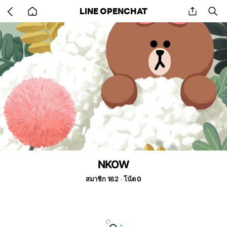
Go
share
se
LINE OPENCHAT
back
to
home
NKOW
สมาชิก 162
โน้ต 0