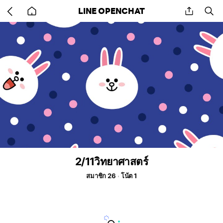
Go
share
se
LINE OPENCHAT
back
to
home
2/11วิทยาศาสตร์
สมาชิก 26
โน้ต 1