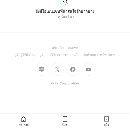
ยังมีโอเพนแชทที่น่าสนใจอีกมากมาย
ดูเพิ่มเติม
(Open
เกี่ยวกับโอเพนแชท
in
(Open
(Open
(Open
คู่มือผู้ใช้มือใหม่
คู่มือการใช้งานอย่างปลอดภัย
ข้อกำหนดการใช้บริการ
a
in
in
in
Go
Go
Go
new
Go
a
a
a
to
to
to
window)
to
new
new
new
Line
X
Facebook
Youtube
window)
window)
window)
(Open
(Open
(Open
(Open
© LY Corporation
in
in
in
in
a
a
a
a
new
new
new
new
window)
window)
window)
window)
หน้าหลัก
ค้นหา
คู่มือ