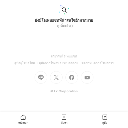
ยังมีโอเพนแชทที่น่าสนใจอีกมากมาย
ดูเพิ่มเติม
(Open
เกี่ยวกับโอเพนแชท
in
(Open
(Open
(Open
คู่มือผู้ใช้มือใหม่
คู่มือการใช้งานอย่างปลอดภัย
ข้อกำหนดการใช้บริการ
a
in
in
in
Go
Go
Go
new
Go
a
a
a
to
to
to
window)
to
new
new
new
Line
X
Facebook
Youtube
window)
window)
window)
(Open
(Open
(Open
(Open
© LY Corporation
in
in
in
in
a
a
a
a
new
new
new
new
window)
window)
window)
window)
หน้าหลัก
ค้นหา
คู่มือ