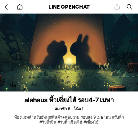
Go
share
se
LINE OPENCHAT
back
to
home
alahaus หิ้วเซี่ยงไฮ้ รอบ4-7 เมษา
สมาชิก 8
โน้ต 1
ห้องแชทสำหรับอัพเดตสินค้า+สอบถาม รอบส่ง 9 เมษายน #รับหิ้ว
#รับหิ้วจีน #รับหิ้วเซี่ยงไฮ้ #เซี่ยงไฮ้