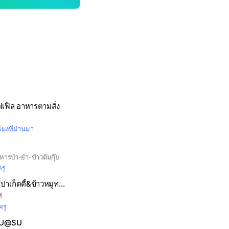
ฟเฟิล อาหารตามสั่ง
วโมงที่ผ่านมา
ารป่า-ยำ-ข้าวต้มกุ๊ย
รู่
ร้านสเต็กเด็กหอ&สปาเก็ตตี้&ข้าวหมูทอดเกาหลี
ร์
รู่
RU@SU