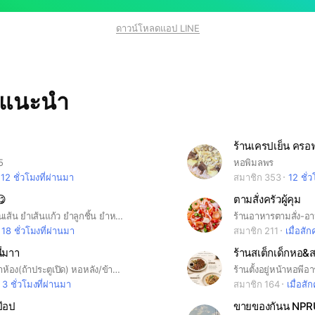
ดาวน์โหลดแอป LINE
ทแนะนำ
ร้านเครปเย็น ครอ
5
หอพิมลพร
12 ชั่วโมงที่ผ่านมา
สมาชิก 353
12 ชั่
😋
ตามสั่งครัวผู้คุม
ยำมาม่า ยำวุ้นเส้น ยำเส้นแก้ว ยำลูกชิ้น ยำหมูยอ
ร้านอาหารตามสั่ง-อาห
18 ชั่วโมงที่ผ่านมา
สมาชิก 211
เมื่อสักค
ี่มาา
แสนสุขส่งหน้าห้อง(ถ้าประตูเปิด) หอหลัง/ข้างม. +5.- ม.ศิลปกร +10.- #npru #su
ร้านตั้งอยู่หน้าหอพีอา
3 ชั่วโมงที่ผ่านมา
สมาชิก 164
เมื่อสักค
๊อป
ขายของกันน NP