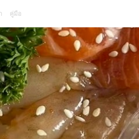
า
คู่มือ