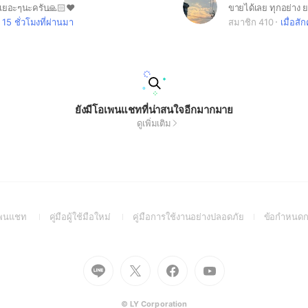
นเยอะๆนะครับ🙏🏻❤️
15 ชั่วโมงที่ผ่านมา
สมาชิก 410
เมื่อสักค
ยังมีโอเพนแชทที่น่าสนใจอีกมากมาย
ดูเพิ่มเติม
(Open
(Open
(Open
อเพนแชท
คู่มือผู้ใช้มือใหม่
คู่มือการใช้งานอย่างปลอดภัย
ข้อกำหนดก
in
in
in
a
a
a
new
new
new
Go
Go
Go
Go
window)
window)
window)
to
to
to
to
Line
X
Facebook
Youtube
(Open
(Open
(Open
(Open
© LY Corporation