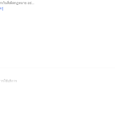
ขายได้เลย ทุกอย่าง ยกเว้นสิ่งผิดกฏหมาย อย่าลงถี่จนเกินไปนะงับ
รู่
(Open
ารใช้บริการ
in
a
new
window)