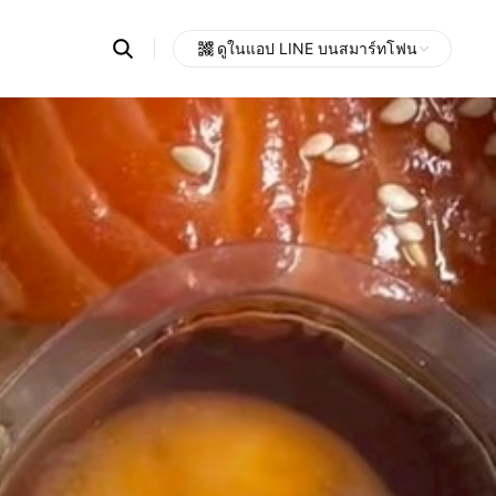
Search
ดูในแอป LINE บนสมาร์ทโฟน
OpenChats
Open
or
search
messages
area