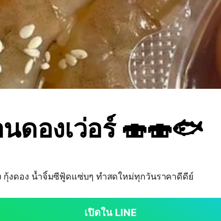
ดองเว่อร์ 🍣🍣🐟
้งดอง น้ำจิ้มซีฟู้ดแซ่บๆ ทำสดใหม่ทุกวันราคาดีดีย์
เปิดใน LINE