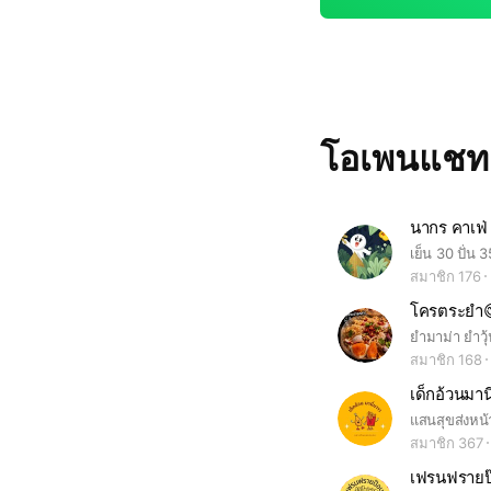
โอเพนแช
นากร คาเฟ่
เย็น 30 ปั่น 3
สมาชิก 176
โครตระยำ
สมาชิก 168
เด็กอ้วนมาน
สมาชิก 367
เฟรนฟรายป