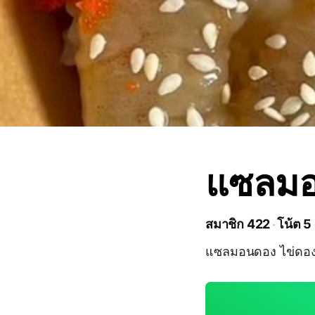
แซลมอน
สมาชิก 422
โน้ต 5
แซลมอนดอง ไข่ดอง กุ