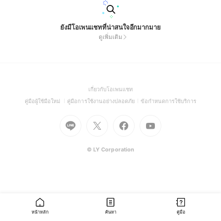
ยังมีโอเพนแชทที่น่าสนใจอีกมากมาย
ดูเพิ่มเติม
(Open
เกี่ยวกับโอเพนแชท
in
(Open
(Open
(Open
คู่มือผู้ใช้มือใหม่
คู่มือการใช้งานอย่างปลอดภัย
ข้อกำหนดการใช้บริการ
a
in
in
in
Go
Go
Go
new
Go
a
a
a
to
to
to
window)
to
new
new
new
Line
X
Facebook
Youtube
window)
window)
window)
(Open
(Open
(Open
(Open
© LY Corporation
in
in
in
in
a
a
a
a
new
new
new
new
window)
window)
window)
window)
หน้าหลัก
ค้นหา
คู่มือ