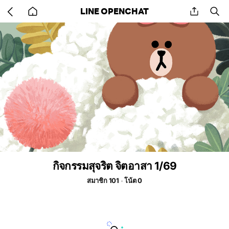
Go
share
se
LINE OPENCHAT
back
to
home
กิจกรรมสุจริต จิตอาสา 1/69
สมาชิก 101
โน้ต 0