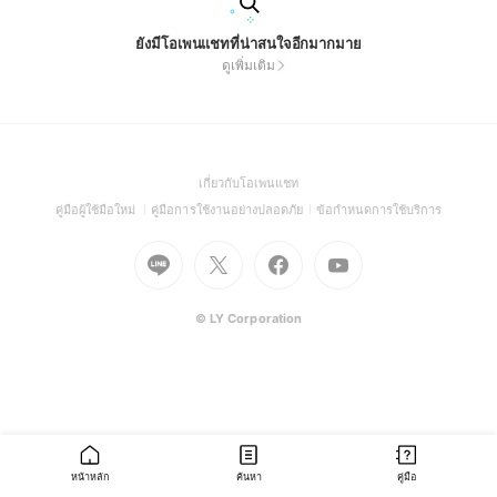
ยังมีโอเพนแชทที่น่าสนใจอีกมากมาย
ดูเพิ่มเติม
(Open
เกี่ยวกับโอเพนแชท
in
(Open
(Open
(Open
คู่มือผู้ใช้มือใหม่
คู่มือการใช้งานอย่างปลอดภัย
ข้อกำหนดการใช้บริการ
a
in
in
in
Go
Go
Go
new
Go
a
a
a
to
to
to
window)
to
new
new
new
Line
X
Facebook
Youtube
window)
window)
window)
(Open
(Open
(Open
(Open
© LY Corporation
in
in
in
in
a
a
a
a
new
new
new
new
window)
window)
window)
window)
หน้าหลัก
ค้นหา
คู่มือ