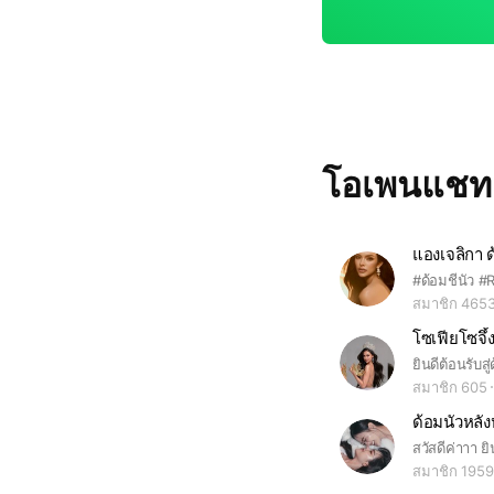
โอเพนแช
แองเจลิกา ด้
สมาชิก 465
โซเฟียโซจึ้
สมาชิก 605
ด้อมนัวหลัง
สมาชิก 1959