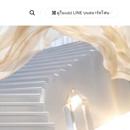
Search
ดูในแอป LINE บนสมาร์ทโฟน
OpenChats
Open
or
search
messages
area