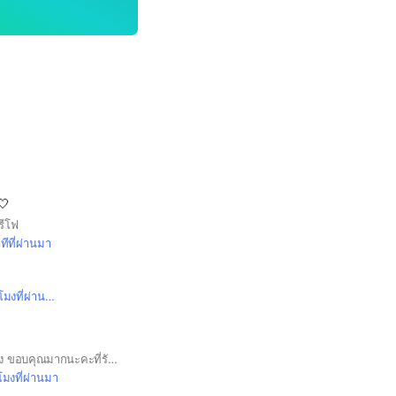
🤍
รีโฟ
ทีที่ผ่านมา
มงที่ผ่านมา
สวัสดีค่ะแม่ๆของคะนิ้ง ขอบคุณมากนะคะที่รักและเอ็นดูหนู ช่วยซับพอร์ตแบบนี้ตลอดไปนะคะ
วโมงที่ผ่านมา