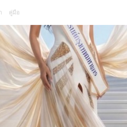
า
คู่มือ