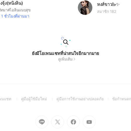
งจุ้ง(หนิงลิน)
หงส์ขาว🦢✨
งปัทมา#ไอลินแนบสุข
สมาชิก 182
1 ชั่วโมงที่ผ่านมา
ยังมีโอเพนแชทที่น่าสนใจอีกมากมาย
ดูเพิ่มเติม
(Open
(Open
(Open
อเพนแชท
คู่มือผู้ใช้มือใหม่
คู่มือการใช้งานอย่างปลอดภัย
ข้อกำหนดก
in
in
in
a
a
a
new
new
new
Go
Go
Go
Go
window)
window)
window)
to
to
to
to
Line
X
Facebook
Youtube