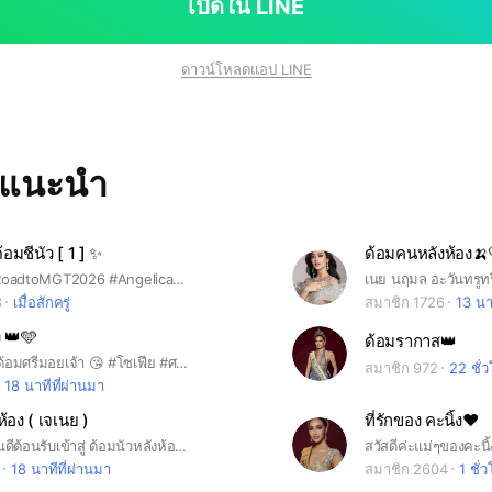
เปิดใน LINE
ดาวน์โหลดแอป LINE
ทแนะนำ
อมชีนัว [ 1 ] ✨️
ด้อมคนหลังห้อง🍌
#ด้อมชีนัว #RoadtoMGT2026 #AngelicaRsiam #แองเจลิกาอาร์สยาม
เนย นฤมล อะวันทรูท
3
เมื่อสักครู่
สมาชิก 1726
13 นา
ง 👑🩵
ด้อมรากาส👑
ยินดีต้อนรับสู่ด้อมศรีมอยเจ้า 😘 #โซเฟีย #ศรีมอย #ศศิวรารินทร์
สมาชิก 972
22 ชั่วโ
18 นาทีที่ผ่านมา
ห้อง ( เจเนย )
ที่รักของ คะนิ้ง❤️
สวัสดีค่าาา ยินดีต้อนรับเข้าสู่ ด้อมนัวหลังห้อง🐤 เนย นฤมล มิสแกรนด์ สุโขทัย แองเจ มิสแกรนด์บุรีรัมย์
18 นาทีที่ผ่านมา
สมาชิก 2604
1 ชั่