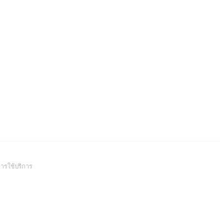
(Open
ารใช้บริการ
in
a
new
window)