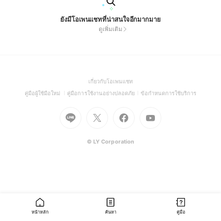
ยังมีโอเพนแชทที่น่าสนใจอีกมากมาย
ดูเพิ่มเติม
(Open
เกี่ยวกับโอเพนแชท
in
(Open
(Open
(Open
คู่มือผู้ใช้มือใหม่
คู่มือการใช้งานอย่างปลอดภัย
ข้อกำหนดการใช้บริการ
a
in
in
in
Go
Go
Go
new
Go
a
a
a
to
to
to
window)
to
new
new
new
Line
X
Facebook
Youtube
window)
window)
window)
(Open
(Open
(Open
(Open
© LY Corporation
in
in
in
in
a
a
a
a
new
new
new
new
window)
window)
window)
window)
หน้าหลัก
ค้นหา
คู่มือ