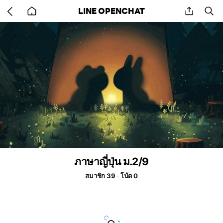
Go
share
se
LINE OPENCHAT
back
to
home
ภาษาญี่ปุ่น ม.2/9
สมาชิก 39
โน้ต 0