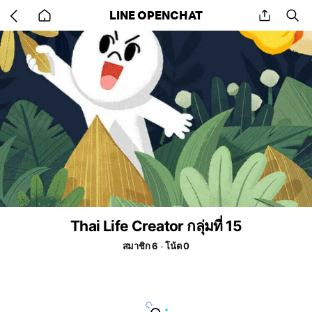
Go
share
se
LINE OPENCHAT
back
to
home
Thai Life Creator กลุ่มที่ 15
สมาชิก 6
โน้ต 0