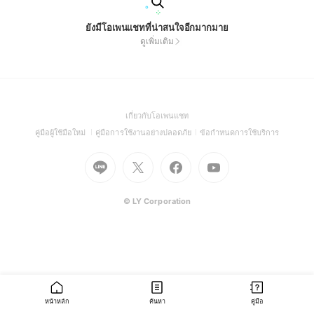
ยังมีโอเพนแชทที่น่าสนใจอีกมากมาย
ดูเพิ่มเติม
(Open
เกี่ยวกับโอเพนแชท
in
(Open
(Open
(Open
คู่มือผู้ใช้มือใหม่
คู่มือการใช้งานอย่างปลอดภัย
ข้อกำหนดการใช้บริการ
a
in
in
in
Go
Go
Go
new
Go
a
a
a
to
to
to
window)
to
new
new
new
Line
X
Facebook
Youtube
window)
window)
window)
(Open
(Open
(Open
(Open
© LY Corporation
in
in
in
in
a
a
a
a
new
new
new
new
window)
window)
window)
window)
หน้าหลัก
ค้นหา
คู่มือ