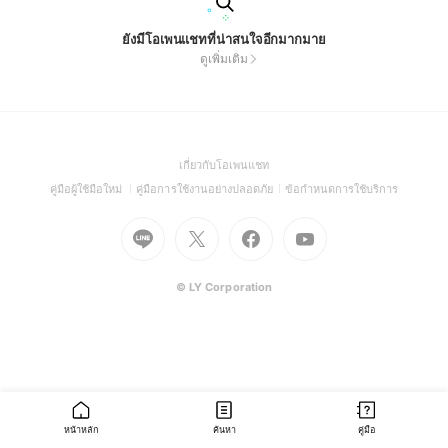
ยังมีโอเพนแชทที่น่าสนใจอีกมากมาย
ดูเพิ่มเติม
(Open
เกี่ยวกับโอเพนแชท
in
(Open
(Open
(Open
คู่มือผู้ใช้มือใหม่
คู่มือการใช้งานอย่างปลอดภัย
ข้อกำหนดการใช้บริการ
a
in
in
in
Go
Go
Go
new
Go
a
a
a
to
to
to
window)
to
new
new
new
Line
X
Facebook
Youtube
window)
window)
window)
(Open
(Open
(Open
(Open
© LY Corporation
in
in
in
in
a
a
a
a
new
new
new
new
window)
window)
window)
window)
หน้าหลัก
ค้นหา
คู่มือ