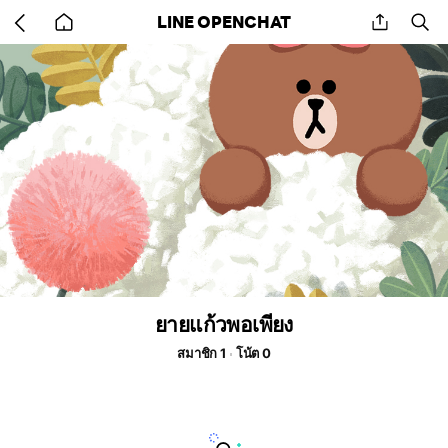
Go
share
se
LINE OPENCHAT
back
to
home
ยายแก้วพอเพียง
สมาชิก 1
โน้ต 0