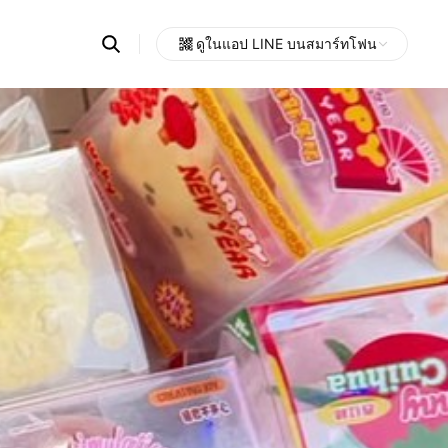
Search
ดูในแอป LINE บนสมาร์ทโฟน
OpenChats
Open
or
search
messages
area