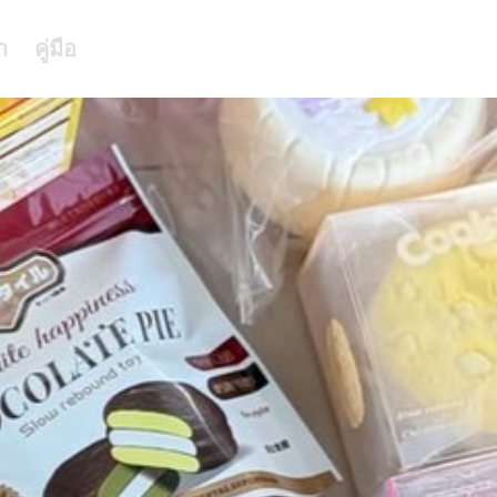
า
คู่มือ