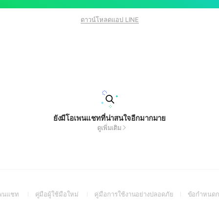
ดาวน์โหลดแอป LINE
ยังมีโอเพนแชทที่น่าสนใจอีกมากมาย
ดูเพิ่มเติม
(Open
(Open
(Open
อเพนแชท
คู่มือผู้ใช้มือใหม่
คู่มือการใช้งานอย่างปลอดภัย
ข้อกำหนดก
in
in
in
a
a
a