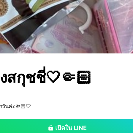
งสกุชชี่🤍🤏🏻
ุกวันค่ะ🤏🏻🤍
เปิดใน LINE