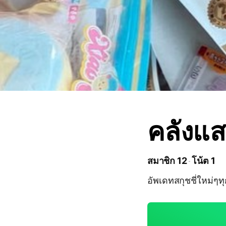
คลังแส
สมาชิก 12
โน้ต 1
อัพเดทสกุชชี่ใหม่ๆท