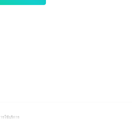
(Open
ารใช้บริการ
in
a