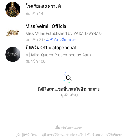
โรงเรียนสังเคราะห์
สมาชิก 14
Miss Velmi | Official
Miss Velmi Established by YADA DIVYRA✨
สมาชิก 21
4 ชั่วโมงที่ผ่านมา
มิสควีน Officialopenchat
⚜️| Miss Queen Presentsed by Aathi
สมาชิก 168
ยังมีโอเพนแชทที่น่าสนใจอีกมากมาย
ดูเพิ่มเติม
(Open
เกี่ยวกับโอเพนแชท
in
(Open
(Open
(Open
คู่มือผู้ใช้มือใหม่
คู่มือการใช้งานอย่างปลอดภัย
ข้อกำหนดการใช้บริการ