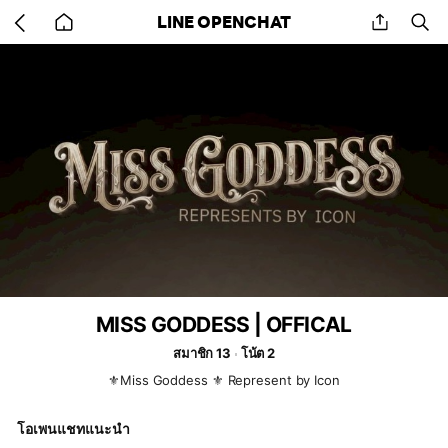
Go
share
se
LINE OPENCHAT
back
to
home
MISS GODDESS | OFFICAL
สมาชิก 13
โน้ต 2
⚜️Miss Goddess ⚜️ Represent by Icon
โอเพนแชทแนะนำ