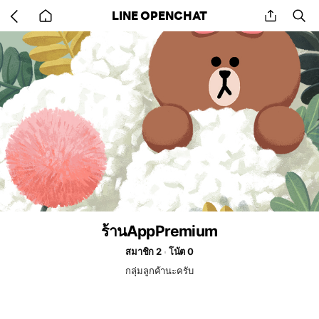
Go
share
se
LINE OPENCHAT
back
to
home
ร้านAppPremium
สมาชิก 2
โน้ต 0
กลุ่มลูกค้านะครับ