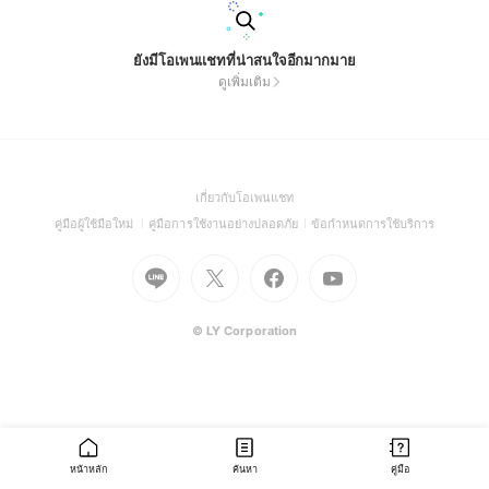
ยังมีโอเพนแชทที่น่าสนใจอีกมากมาย
ดูเพิ่มเติม
(Open
เกี่ยวกับโอเพนแชท
in
(Open
(Open
(Open
คู่มือผู้ใช้มือใหม่
คู่มือการใช้งานอย่างปลอดภัย
ข้อกำหนดการใช้บริการ
a
in
in
in
Go
Go
Go
new
Go
a
a
a
to
to
to
window)
to
new
new
new
Line
X
Facebook
Youtube
window)
window)
window)
(Open
(Open
(Open
(Open
© LY Corporation
in
in
in
in
a
a
a
a
new
new
new
new
window)
window)
window)
window)
หน้าหลัก
ค้นหา
คู่มือ