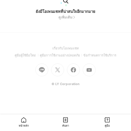
ยังมีโอเพนแชทที่น่าสนใจอีกมากมาย
ดูเพิ่มเติม
(Open
เกี่ยวกับโอเพนแชท
in
(Open
(Open
(Open
คู่มือผู้ใช้มือใหม่
คู่มือการใช้งานอย่างปลอดภัย
ข้อกำหนดการใช้บริการ
a
in
in
in
Go
Go
Go
new
Go
a
a
a
to
to
to
window)
to
new
new
new
Line
X
Facebook
Youtube
window)
window)
window)
(Open
(Open
(Open
(Open
© LY Corporation
in
in
in
in
a
a
a
a
new
new
new
new
window)
window)
window)
window)
หน้าหลัก
ค้นหา
คู่มือ