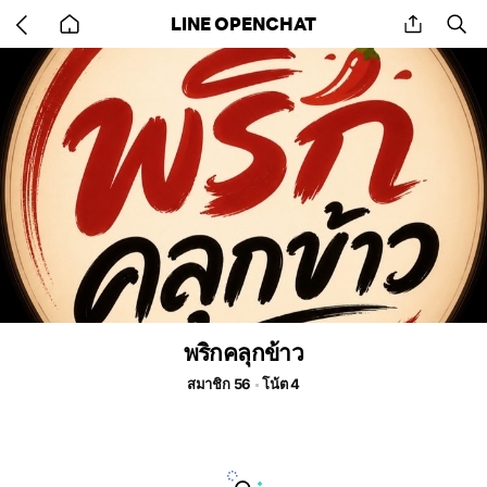
Go
share
se
LINE OPENCHAT
back
to
home
พริกคลุกข้าว
สมาชิก 56
โน้ต 4