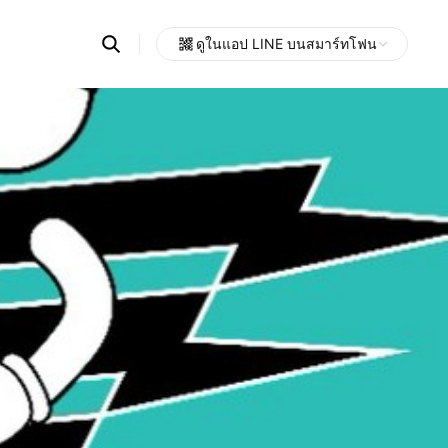
Search
ดูในแอป LINE บนสมาร์ทโฟน
OpenChats
Open
or
search
messages
area