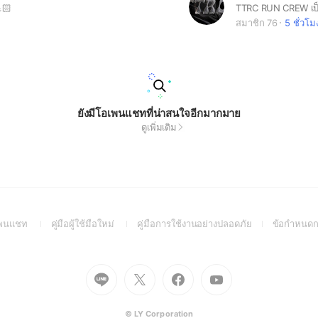
🏻
สมาชิก 76
5 ชั่วโม
ยังมีโอเพนแชทที่น่าสนใจอีกมากมาย
ดูเพิ่มเติม
(Open
(Open
(Open
อเพนแชท
คู่มือผู้ใช้มือใหม่
คู่มือการใช้งานอย่างปลอดภัย
ข้อกำหนดก
in
in
in
a
a
a
new
new
new
Go
Go
Go
Go
window)
window)
window)
to
to
to
to
Line
X
Facebook
Youtube
(Open
(Open
(Open
(Open
© LY Corporation