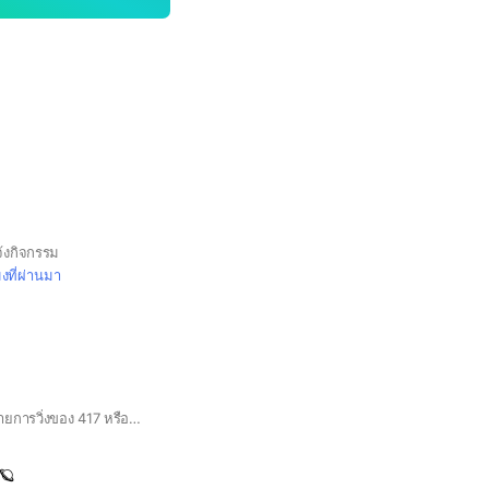
้งกิจกรรม
มงที่ผ่านมา
กลุ่มนี้สร้างเพื่อนัดหมายการวิ่งของ 417 หรือนัดวิ่งเพื่อสุขภาพ🏃🏻🏃🏻‍♀️
🪐