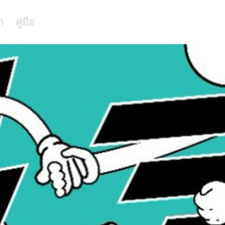
า
คู่มือ