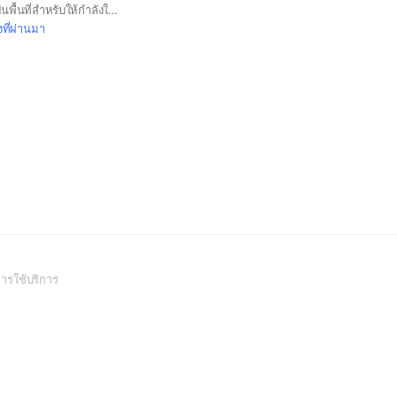
TTRC RUN CREW เป็นพื้นที่สำหรับให้กำลังใจแบ่งปันประสบการณ์ แนวทางการฝึกซ้อม และแลกเปลี่ยนความรู้เกี่ยวกับการวิ่ง สมาชิกที่เข้ามาสามารถ • ส่งการบ้านการวิ่งของตัวเอง • แชร์ผลการซ้อมหรือเป้าหมายการวิ่ง • พูดคุย ถาม-ตอบ และให้กำลังใจกันในทีม #วิ่งช้าไม่เป็นไรขอแค่ออกไปวิ่งก็พอ🏃🏻‍♀️‍➡️🖤
งที่ผ่านมา
(Open
ารใช้บริการ
in
a
new
window)