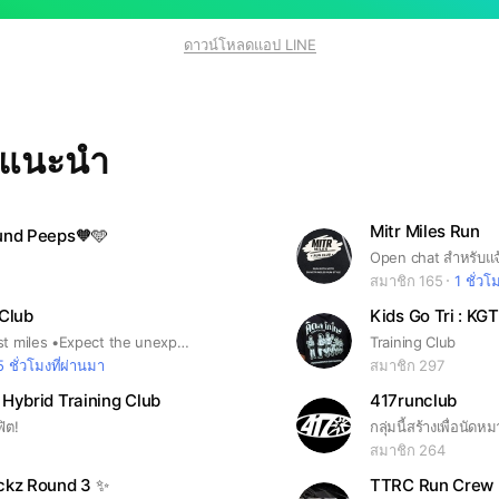
ดาวน์โหลดแอป LINE
ทแนะนำ
Mitr Miles Run
und Peeps🧡🩵
Open chat สำหรับแจ
สมาชิก 165
1 ชั่วโ
 Club
Kids Go Tri : KGT
No plan •Just miles •Expect the unexpected
Training Club
5 ชั่วโมงที่ผ่านมา
สมาชิก 297
Hybrid Training Club
417runclub
ิต!
สมาชิก 264
ckz Round 3 ✨
TTRC Run Crew 