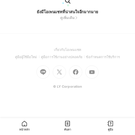
ยังมีโอเพนแชทที่น่าสนใจอีกมากมาย
ดูเพิ่มเติม
(Open
เกี่ยวกับโอเพนแชท
in
(Open
(Open
(Open
คู่มือผู้ใช้มือใหม่
คู่มือการใช้งานอย่างปลอดภัย
ข้อกำหนดการใช้บริการ
a
in
in
in
Go
Go
Go
new
Go
a
a
a
to
to
to
window)
to
new
new
new
Line
X
Facebook
Youtube
window)
window)
window)
(Open
(Open
(Open
(Open
© LY Corporation
in
in
in
in
a
a
a
a
new
new
new
new
window)
window)
window)
window)
หน้าหลัก
ค้นหา
คู่มือ