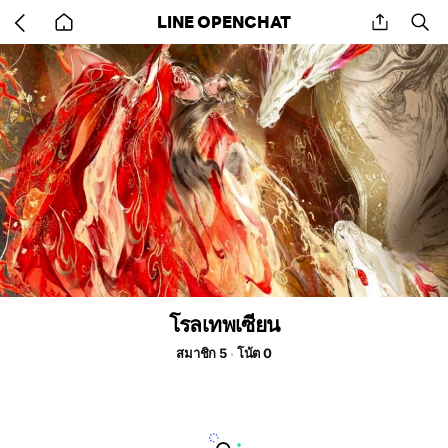
Go
share
se
LINE OPENCHAT
back
to
home
โรลเทพเซียน
สมาชิก 5
โน้ต 0