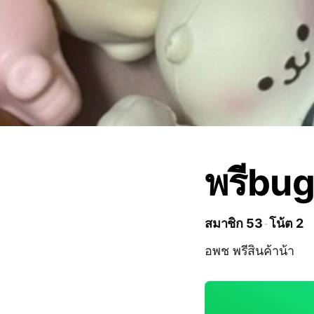
พรีbu
สมาชิก 53
โน้ต 2
อพช พรีสินค้าน้า