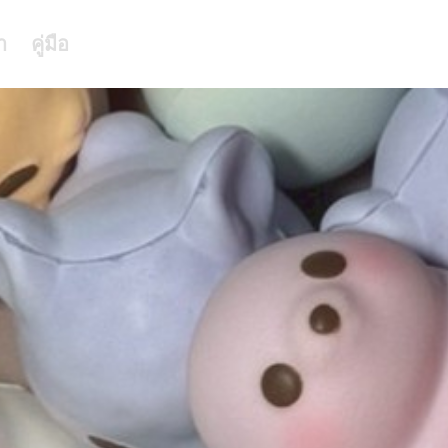
า
คู่มือ