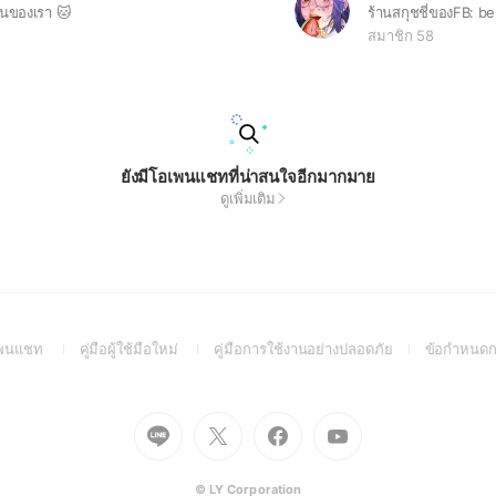
านของเรา 🐱
สมาชิก 58
ยังมีโอเพนแชทที่น่าสนใจอีกมากมาย
ดูเพิ่มเติม
(Open
(Open
(Open
อเพนแชท
คู่มือผู้ใช้มือใหม่
คู่มือการใช้งานอย่างปลอดภัย
ข้อกำหนดก
in
in
in
a
a
a
new
new
new
Go
Go
Go
Go
window)
window)
window)
to
to
to
to
Line
X
Facebook
Youtube
(Open
(Open
(Open
(Open
© LY Corporation