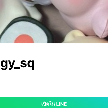
ggy_sq
เปิดใน LINE