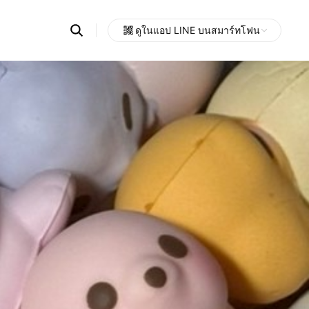
Search
ดูในแอป LINE บนสมาร์ทโฟน
OpenChats
Open
or
search
messages
area