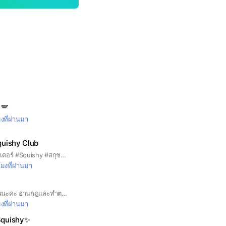
🪽
มงที่ผ่านมา
quishy Club
สกุชชี่พร้อมส่ง&พรีออเดอร์ #Squishy #สกุชชี่ #squishythailand #สกุชชี่พร้อมส่ง #พรีออเดอร์ #oopstoynion
โมงที่ผ่านมา
สวัสดีพี่คนสวยทุกๆคนนะคะ อ่านกฏและทำตามกฏกันด้วยน้า🙇🏽‍♀️🤍 🚨กฎการพรีสกุชชี่🚨 📌 สินค้าเป็นพรีออเดอร์จากตป.รอสินค้าประมาณ 15-20 วัน หรือขึ้นอยู่กับรอบส่งของร้านค้า 🚨โอนเต็มหรือมัดจำครึ่งหนึ่งของค่าสินค้าน้าหรือตามที่ร้านแจ้งก่อนสั่งสินค้านะคะ 🚨หลังจากสั่งซื้อแล้ว ❌ไม่สามารถยกเลิก ❌เปลี่ยนแบบ หรือขอ คืนเงินได้ทุกกรณี 🚨สินค้าพรีอาจมีความล่าช้าจากขนส่ง หรือศุลกากรน้า ขอคนที่รอของได้นะค้าบ 🚨สินค้าที่มีตำหนิจากโรงงานเล็ก🚨
มงที่ผ่านมา
Squishy✨