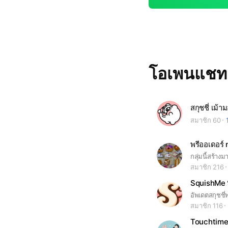
โอเพนแช
สกุชชี่ เม้า
สมาชิก 60
พรีออเดอร์
สมาชิก 216
SquishMe 
สมาชิก 116
Touchtim