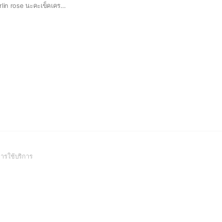
ร้านสกุชชี่ของFB: berlin rose นะคะเข็คเครดิตได้เลยค่ะ อพชนี้จะคอยอัปเดตของขาย+เปิดพรีนะคะ🌷
(Open
ารใช้บริการ
in
a
new
window)