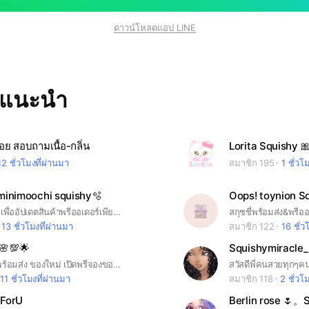
ดาวน์โหลดแอป LINE
ทแนะนำ
มอย สอบถามเนื้อ-กลิ่น
Lorita Squishy 
12 ชั่วโมงที่ผ่านมา
สมาชิก 195
1 ชั่วโ
 minimoochi squishy🫧
Oops! toynion S
กลุ่มนี้สร้างมาเพื่ออัปเดตสินค้าพรีออเดอร์เพียงอย่างเดียว*งดพูดคุย*
13 ชั่วโมงที่ผ่านมา
สมาชิก 122
16 ชั่ว
🌸💯🌟
Squishymiracle_
อัพเดตสกุชชี่พร้อมส่ง ของใหม่ เปิดพรีจองของ #สกุชชี่ #ibloom #midosquishy # mido #lisa #zoey #squishy #squishme
11 ชั่วโมงที่ผ่านมา
สมาชิก 118
2 ชั่วโ
eForU
Berlin rose 🌷。