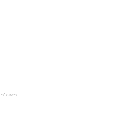
(Open
ารใช้บริการ
in
a
new