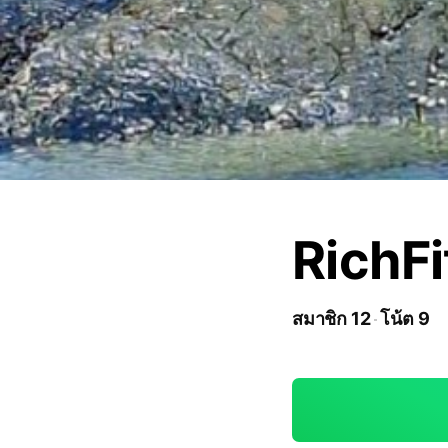
RichFi
สมาชิก 12
โน้ต 9