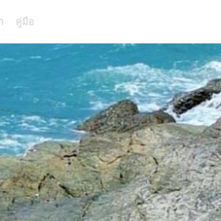
า
คู่มือ