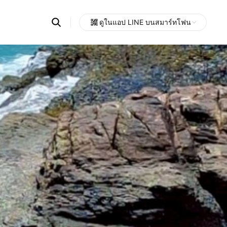
Search
ดูในแอป LINE บนสมาร์ทโฟน
OpenChats
Open
or
search
messages
area