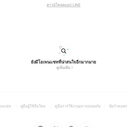
ดาวน์โหลดแอป LINE
ยังมีโอเพนแชทที่น่าสนใจอีกมากมาย
ดูเพิ่มเติม
(Open
(Open
(Open
อเพนแชท
คู่มือผู้ใช้มือใหม่
คู่มือการใช้งานอย่างปลอดภัย
ข้อกำหนดก
in
in
in
a
a
a
new
new
new
Go
Go
Go
Go