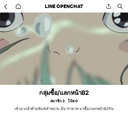
Go
share
se
LINE OPENCHAT
back
to
home
กลุ่มซื้อ/แลกหน้าB2
สมาชิก 3
โน้ต 0
เข้ามาแล้วห้ามพิมพ์คำหยาบ มีมารายาท มาซื้อ/แลกหน้าB2กัน