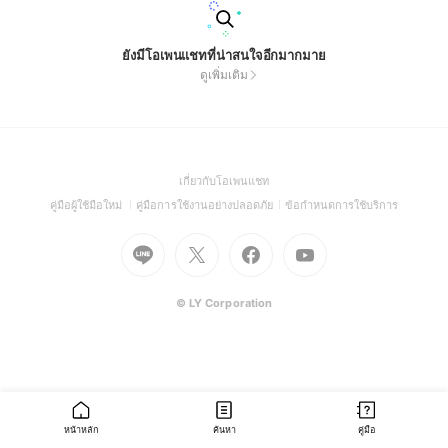
ยังมีโอเพนแชทที่น่าสนใจอีกมากมาย
ดูเพิ่มเติม
(Open
เกี่ยวกับโอเพนแชท
in
(Open
(Open
(Open
คู่มือผู้ใช้มือใหม่
คู่มือการใช้งานอย่างปลอดภัย
ข้อกำหนดการใช้บริการ
a
in
in
in
Go
Go
Go
new
Go
a
a
a
to
to
to
window)
to
new
new
new
Line
X
Facebook
Youtube
window)
window)
window)
(Open
(Open
(Open
(Open
© LY Corporation
in
in
in
in
a
a
a
a
new
new
new
new
window)
window)
window)
window)
หน้าหลัก
ค้นหา
คู่มือ