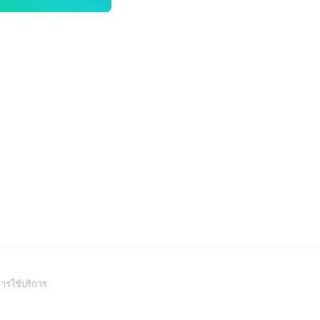
(Open
ารใช้บริการ
in
a