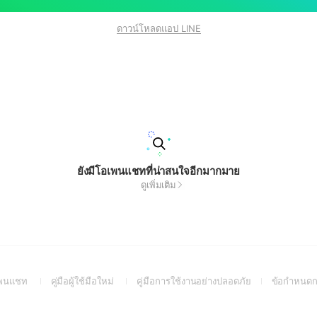
ดาวน์โหลดแอป LINE
ยังมีโอเพนแชทที่น่าสนใจอีกมากมาย
ดูเพิ่มเติม
(Open
(Open
(Open
อเพนแชท
คู่มือผู้ใช้มือใหม่
คู่มือการใช้งานอย่างปลอดภัย
ข้อกำหนดก
in
in
in
a
a
a