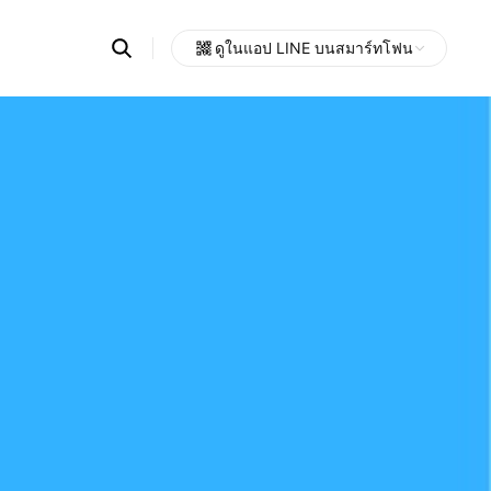
Search
ดูในแอป LINE บนสมาร์ทโฟน
OpenChats
Open
or
search
messages
area