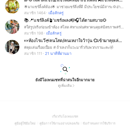
🌟มาแชร์ลิ้งค์ห้อง🌟 มาช่วยแชร์สิ่งที่ดี มีประโยชน์มีสาระ💢อ่านกฏ ก่อนลงข้อมูลใดๆ🎗️
สมาชิก 1464
เมื่อสักครู่
📚📍'แชร์ลิงค์🪴'แชร์เพลง🎼🎧ได้ตามสบาย🌻
#ใส่รูปจริงก่อนเข้าห้อง #โสด #หาแฟน#หาคนคุย#มิตรภาพ#รับ18ปีขึ้นไป#❌ไม่ลงเว็บพนันทุกชนิด❌#❌ไม่ลงรูปอนาจาร❌
สมาชิก 198
เมื่อสักครู่
🍬ห้องไรแว๊🍧คนโสด/คนเหงาใจว้าวุ่น 💞เข้ามาคุยเล่นฟังเพลงกันค่ะ🎵
#คุยเล่นเรื่อยเปื่อย # ถ้าเหงาก็แวะมารั่วกับพวกเรานะคะ🤣
สมาชิก 111
21 นาทีที่ผ่านมา
ยังมีโอเพนแชทที่น่าสนใจอีกมากมาย
ดูเพิ่มเติม
(Open
เกี่ยวกับโอเพนแชท
in
(Open
(Open
(Open
คู่มือผู้ใช้มือใหม่
คู่มือการใช้งานอย่างปลอดภัย
ข้อกำหนดการใช้บริการ
a
in
in
in