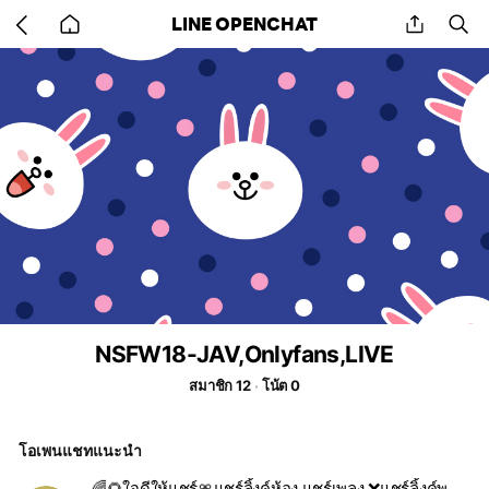
Go
share
se
LINE OPENCHAT
back
to
home
NSFW18-JAV,Onlyfans,LIVE
สมาชิก 12
โน้ต 0
โอเพนแชทแนะนำ
🌈🌻ใจดีให้แชร์🎀แชร์ลิ้งค์ห้อง แชร์เพลง ❌แชร์ลิ้งค์พนัน❌ เชิญชวน18+