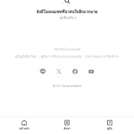
ยังมีโอเพนแชทที่น่าสนใจอีกมากมาย
ดูเพิ่มเติม
(Open
เกี่ยวกับโอเพนแชท
in
(Open
(Open
(Open
คู่มือผู้ใช้มือใหม่
คู่มือการใช้งานอย่างปลอดภัย
ข้อกำหนดการใช้บริการ
a
in
in
in
Go
Go
Go
new
Go
a
a
a
to
to
to
window)
to
new
new
new
Line
X
Facebook
Youtube
window)
window)
window)
(Open
(Open
(Open
(Open
© LY Corporation
in
in
in
in
a
a
a
a
new
new
new
new
window)
window)
window)
window)
หน้าหลัก
ค้นหา
คู่มือ