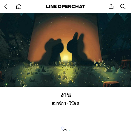
Go
share
se
LINE OPENCHAT
back
to
home
งาน
สมาชิก 1
โน้ต 0