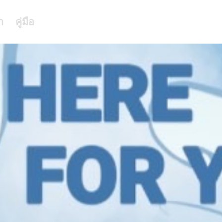
า
คู่มือ