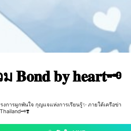
ม 𝐁𝐨𝐧𝐝 𝐛𝐲 𝐡𝐞𝐚𝐫𝐭🗝️
งการผูกพันใจ กุญแจแห่งการเรียนรู้✨ ภายใต้เครือข่า
Thailand🗝️❣️