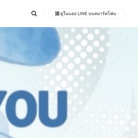
Search
ดูในแอป LINE บนสมาร์ทโฟน
OpenChats
Open
or
search
messages
area