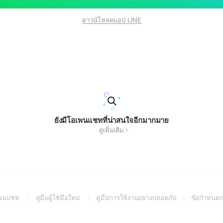
ดาวน์โหลดแอป LINE
ยังมีโอเพนแชทที่น่าสนใจอีกมากมาย
ดูเพิ่มเติม
(Open
(Open
(Open
อเพนแชท
คู่มือผู้ใช้มือใหม่
คู่มือการใช้งานอย่างปลอดภัย
ข้อกำหนดก
in
in
in
a
a
a