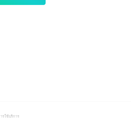
(Open
ารใช้บริการ
in
a