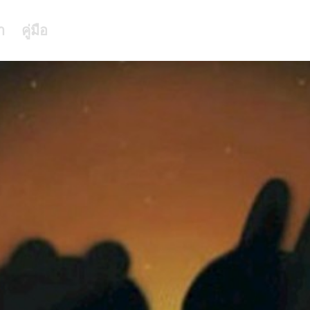
า
คู่มือ