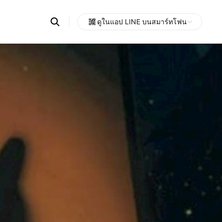
Search
ดูในแอป LINE บนสมาร์ทโฟน
OpenChats
Open
or
search
messages
area