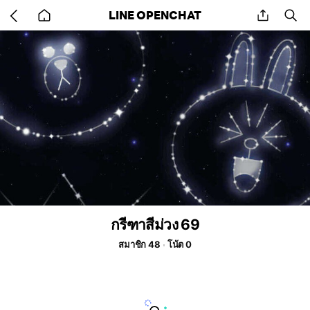
Go
share
se
LINE OPENCHAT
back
to
home
กรีฑาสีม่วง 69
สมาชิก 48
โน้ต 0