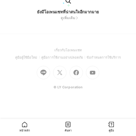
ยังมีโอเพนแชทที่น่าสนใจอีกมากมาย
ดูเพิ่มเติม
(Open
เกี่ยวกับโอเพนแชท
in
(Open
(Open
(Open
คู่มือผู้ใช้มือใหม่
คู่มือการใช้งานอย่างปลอดภัย
ข้อกำหนดการใช้บริการ
a
in
in
in
Go
Go
Go
new
Go
a
a
a
to
to
to
window)
to
new
new
new
Line
X
Facebook
Youtube
window)
window)
window)
(Open
(Open
(Open
(Open
© LY Corporation
in
in
in
in
a
a
a
a
new
new
new
new
window)
window)
window)
window)
หน้าหลัก
ค้นหา
คู่มือ