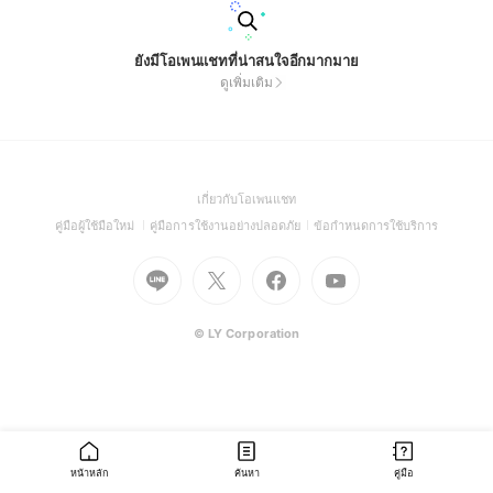
ยังมีโอเพนแชทที่น่าสนใจอีกมากมาย
ดูเพิ่มเติม
(Open
เกี่ยวกับโอเพนแชท
in
(Open
(Open
(Open
คู่มือผู้ใช้มือใหม่
คู่มือการใช้งานอย่างปลอดภัย
ข้อกำหนดการใช้บริการ
a
in
in
in
Go
Go
Go
new
Go
a
a
a
to
to
to
window)
to
new
new
new
Line
X
Facebook
Youtube
window)
window)
window)
(Open
(Open
(Open
(Open
© LY Corporation
in
in
in
in
a
a
a
a
new
new
new
new
window)
window)
window)
window)
หน้าหลัก
ค้นหา
คู่มือ