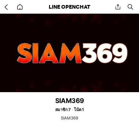
Go
share
se
LINE OPENCHAT
back
to
home
SIAM369
สมาชิก 7
โน้ต 1
SIAM369