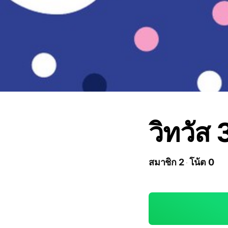
วิทวัส
สมาชิก 2
โน้ต 0