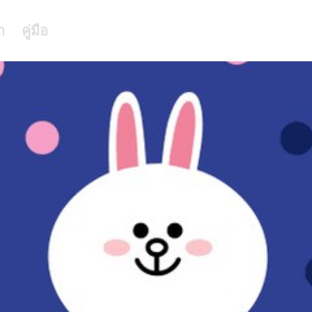
า
คู่มือ