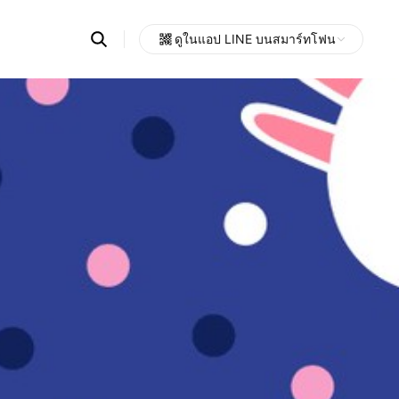
Search
ดูในแอป LINE บนสมาร์ทโฟน
OpenChats
Open
or
search
messages
area