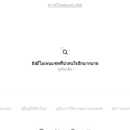
ดาวน์โหลดแอป LINE
ยังมีโอเพนแชทที่น่าสนใจอีกมากมาย
ดูเพิ่มเติม
(Open
(Open
(Open
อเพนแชท
คู่มือผู้ใช้มือใหม่
คู่มือการใช้งานอย่างปลอดภัย
ข้อกำหนดก
in
in
in
a
a
a
new
new
new
Go
Go
Go
Go