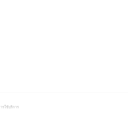
(Open
ารใช้บริการ
in
a
new