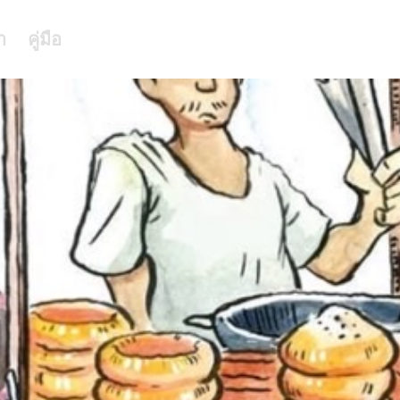
า
คู่มือ