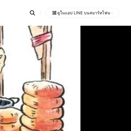
Search
ดูในแอป LINE บนสมาร์ทโฟน
OpenChats
Open
or
search
messages
area