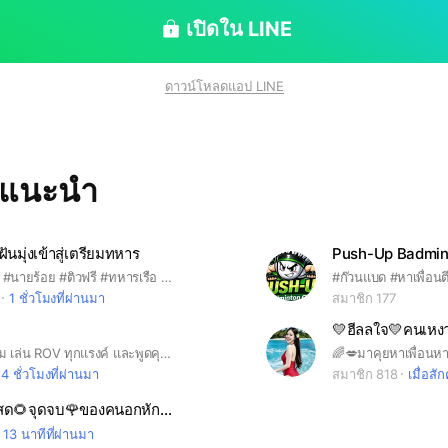
กู้ ผ่อนทอง รับจำนำ จำนอง ชวนเล่นแชร์ การพนัน กา
อความที่สุภาพ มีมารยาท และใ
เปิดใน LINE
ุยโต้ตอบกับผู้ซักถามในกลุ่ม
ดาวน์โหลดแอป LINE
ทแนะนำ
นมุ่งเข้าสู่เตรียมทหาร
Push-Up Badmin
#เตรียมทหาร #นายร้อย #ติวฟรี #ทหารเรือ #ทหารอากาศ #นายสิบ
#ก๊วนแบด #หาเพื่อ
1 ชั่วโมงที่ผ่านมา
สมาชิก 177
💛ฮีลลใจ💛คนเหงา
หาเพื่อน หาทีม เล่น ROV ทุกแรงค์ และพูดคุยแลกเปลี่ยนเทคนิคต่างๆ ในการเล่น ROV จ้า✌️😁😎
4 ชั่วโมงที่ผ่านมา
สมาชิก 818
เมื่อสักค
🌈บ้านคนโสด🌻จุดจบ🌹ของคนอกหัก🍭เหงา 🍹คุย🤍หาแฟน🥰คำคม📒เพลง🌛
13 นาทีที่ผ่านมา