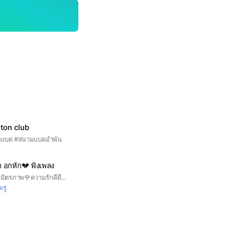
ton club
นตีแบด #สนามแบดอำพัน
 อกหัก💔 ฟังเพลง
🌈💋มาคุยหาเพื่อนหามิตรภาพ🌹ความรักดีดีมาคบกัน🩵♥️18+นะคะกฎน้อยค่ะ
รู่