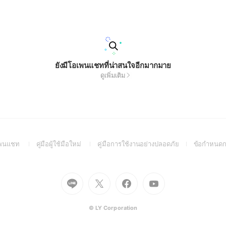
ยังมีโอเพนแชทที่น่าสนใจอีกมากมาย
ดูเพิ่มเติม
(Open
(Open
(Open
อเพนแชท
คู่มือผู้ใช้มือใหม่
คู่มือการใช้งานอย่างปลอดภัย
ข้อกำหนดก
in
in
in
a
a
a
new
new
new
Go
Go
Go
Go
window)
window)
window)
to
to
to
to
Line
X
Facebook
Youtube
(Open
(Open
(Open
(Open
© LY Corporation
in
in
in
in