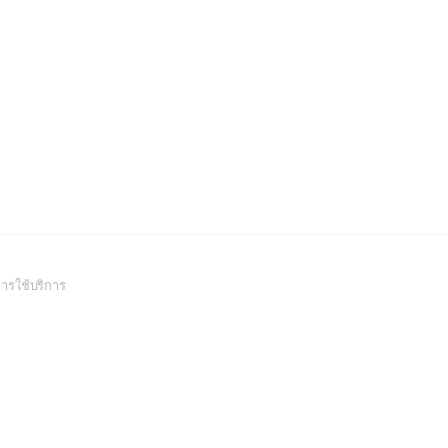
(Open
ารใช้บริการ
in
a
new
window)