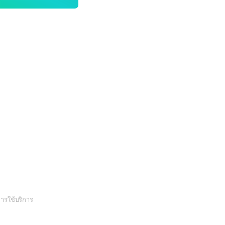
(Open
ารใช้บริการ
in
a