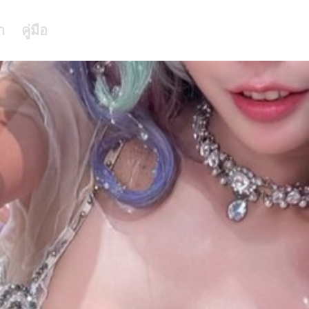
า
คู่มือ