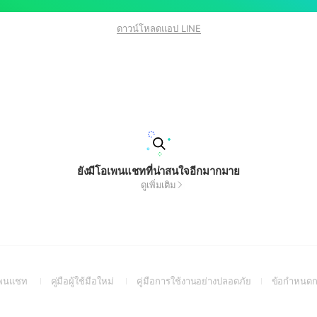
ดาวน์โหลดแอป LINE
ยังมีโอเพนแชทที่น่าสนใจอีกมากมาย
ดูเพิ่มเติม
(Open
(Open
(Open
อเพนแชท
คู่มือผู้ใช้มือใหม่
คู่มือการใช้งานอย่างปลอดภัย
ข้อกำหนดก
in
in
in
a
a
a