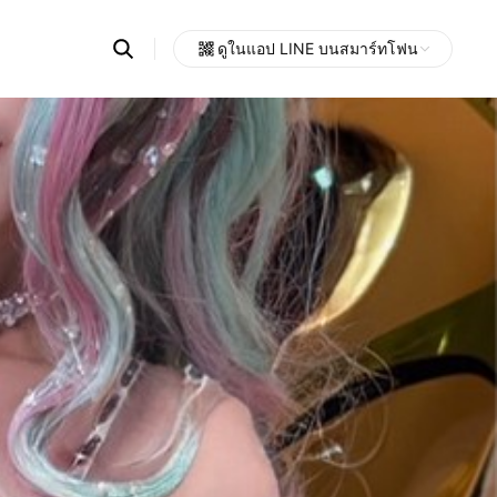
Search
ดูในแอป LINE บนสมาร์ทโฟน
OpenChats
Open
or
search
messages
area