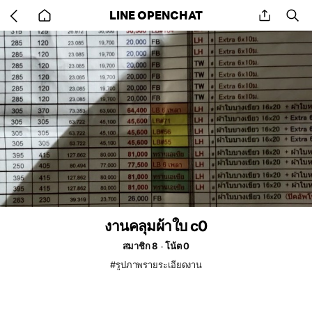
Go
share
se
LINE OPENCHAT
back
to
home
งานคลุมผ้าใบ c0
สมาชิก 8
โน้ต 0
#รูปภาพรายระเอียดงาน