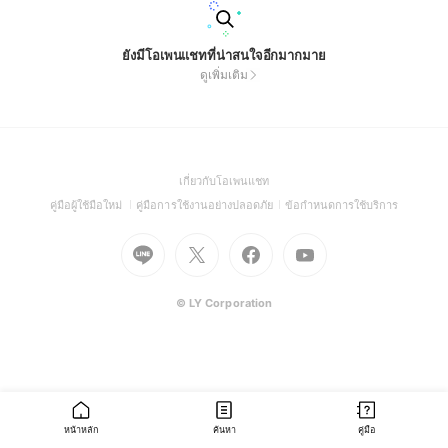
ยังมีโอเพนแชทที่น่าสนใจอีกมากมาย
ดูเพิ่มเติม
(Open
เกี่ยวกับโอเพนแชท
in
(Open
(Open
(Open
คู่มือผู้ใช้มือใหม่
คู่มือการใช้งานอย่างปลอดภัย
ข้อกำหนดการใช้บริการ
a
in
in
in
Go
Go
Go
new
Go
a
a
a
to
to
to
window)
to
new
new
new
Line
X
Facebook
Youtube
window)
window)
window)
(Open
(Open
(Open
(Open
© LY Corporation
in
in
in
in
a
a
a
a
new
new
new
new
window)
window)
window)
window)
หน้าหลัก
ค้นหา
คู่มือ