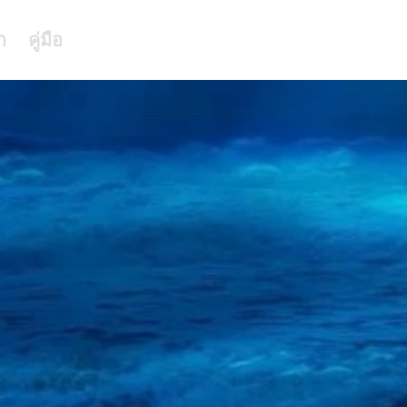
า
คู่มือ