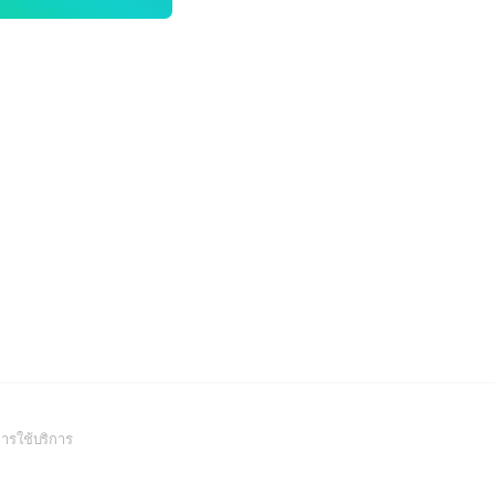
(Open
ารใช้บริการ
in
a