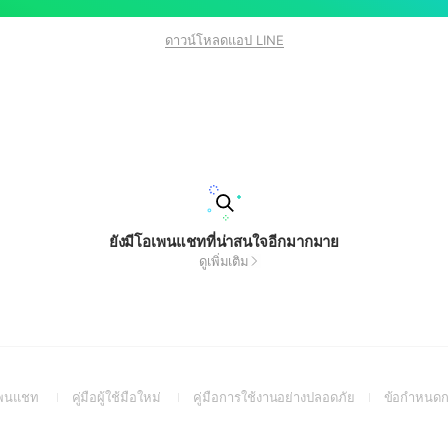
ดาวน์โหลดแอป LINE
ยังมีโอเพนแชทที่น่าสนใจอีกมากมาย
ดูเพิ่มเติม
(Open
(Open
(Open
อเพนแชท
คู่มือผู้ใช้มือใหม่
คู่มือการใช้งานอย่างปลอดภัย
ข้อกำหนดก
in
in
in
a
a
a