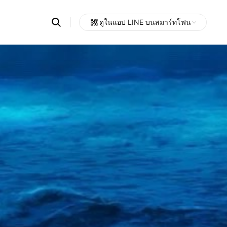
Search
ดูในแอป LINE บนสมาร์ทโฟน
OpenChats
Open
or
search
messages
area