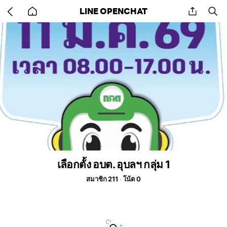
Go
share
se
LINE OPENCHAT
back
to
home
เลือกตั้ง อบต. อุบลฯ กลุ่ม 1
สมาชิก 211
โน้ต 0