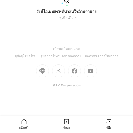
ยังมีโอเพนแชทที่น่าสนใจอีกมากมาย
ดูเพิ่มเติม
(Open
เกี่ยวกับโอเพนแชท
in
(Open
(Open
(Open
คู่มือผู้ใช้มือใหม่
คู่มือการใช้งานอย่างปลอดภัย
ข้อกำหนดการใช้บริการ
a
in
in
in
Go
Go
Go
new
Go
a
a
a
to
to
to
window)
to
new
new
new
Line
X
Facebook
Youtube
window)
window)
window)
(Open
(Open
(Open
(Open
© LY Corporation
in
in
in
in
a
a
a
a
new
new
new
new
window)
window)
window)
window)
หน้าหลัก
ค้นหา
คู่มือ